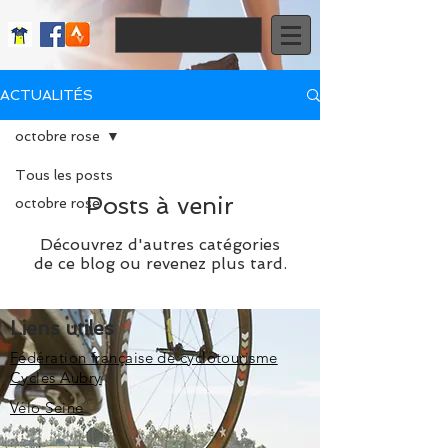
ACTUALITÉS
octobre rose
Tous les posts
Posts à venir
octobre rose
Découvrez d'autres catégories
de ce blog ou revenez plus tard.
Liens utiles
Fédération française de cyclotourisme
Cycles Aubry
Vélo Seine